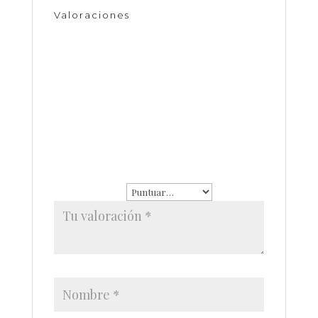
Valoraciones
No hay valoraciones aún.
Sé el primero en valorar “Juego de collar con
arete piedra natural”
Tu dirección de correo
electrónico no será publicada.
Los
campos obligatorios están
marcados con
*
Tu puntuación
*