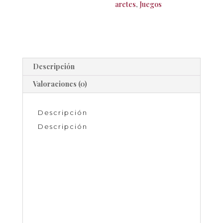
aretes
,
Juegos
Descripción
Valoraciones (0)
Descripción
Descripción
Juego de collar con arete piedra natural
aretes chapa
collar con piedra natural
Precio mas IVA