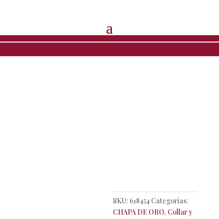
Inicio
/
CHAPA DE ORO
/
Juegos
/
Collar y
aretes
/ Juego de collar con arete piedra natural
Juego de
collar con
arete piedra
natural
SKU:
618454
Categorías:
CHAPA DE ORO
,
Collar y