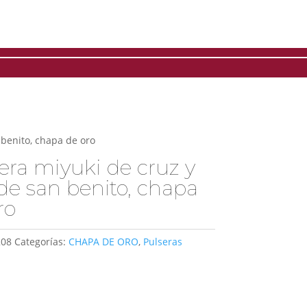
 benito, chapa de oro
era miyuki de cruz y
 de san benito, chapa
ro
208
Categorías:
CHAPA DE ORO
,
Pulseras