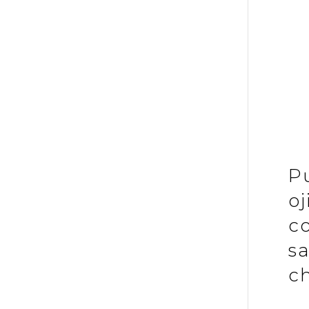
P
oj
co
s
c