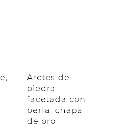
e,
Aretes de
piedra
facetada con
a
perla, chapa
de oro