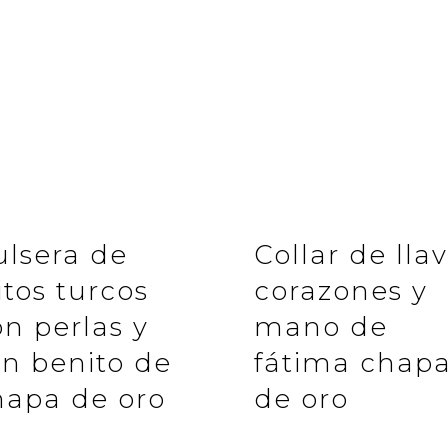
ulsera de
Collar de llav
itos turcos
corazones y
n perlas y
mano de
an benito de
fátima chap
hapa de oro
de oro