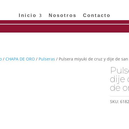
Inicio
Nosotros
Contacto
o
/
CHAPA DE ORO
/
Pulseras
/ Pulsera miyuki de cruz y dije de san
Puls
dije
de o
SKU:
618