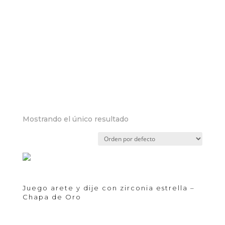
Inicio
/
CHAPA DE ORO
/
Juegos
/ Aretes y dije
Aretes y dije
Juego de aretes y dije de chapa
Mostrando el único resultado
Juego arete y dije con zirconia estrella –
Chapa de Oro