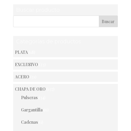
Buscar producto
Categorías de productos
PLATA
(18)
EXCLUSIVO
(23)
ACERO
(31)
CHAPA DE ORO
(137)
Pulseras
(34)
Gargantilla
(6)
Cadenas
(1)