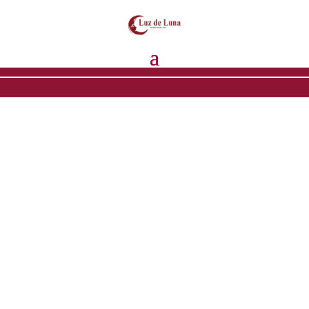
Inicio
/
CHAPA DE ORO
/
Aretes
/ Conciencia con
zirconia de color azul de chapa de oro
Conciencia
con
zirconia de
color azul
de chapa