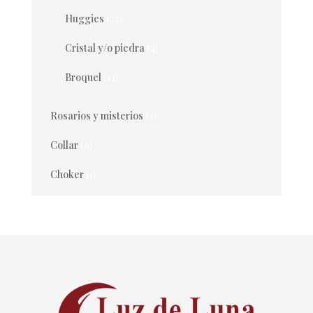
Huggies
(22)
Cristal y/o piedra
(4)
Broquel
(14)
Rosarios y misterios
(2)
Collar
(6)
Choker
(1)