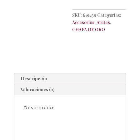
de oro
SKU:
619439
Categorías:
Accesorios
,
Aretes
,
CHAPA DE ORO
Descripción
Valoraciones (0)
Descripción
Conciencia con zirconia de color azul
Chapa de oro
Precio más IVA