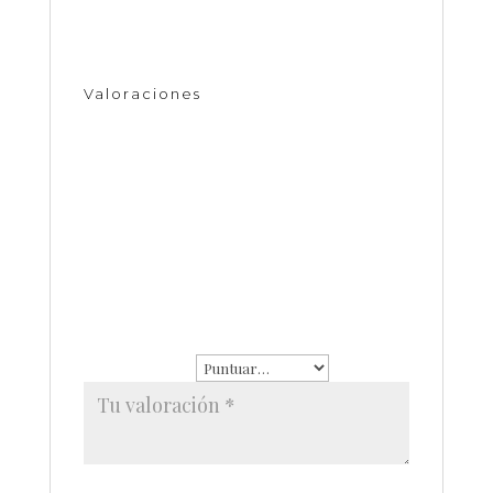
Valoraciones
No hay valoraciones aún.
Sé el primero en valorar “Conciencia con
zirconia de color azul de chapa de oro”
Tu dirección de correo
electrónico no será publicada.
Los
campos obligatorios están
marcados con
*
Tu puntuación
*