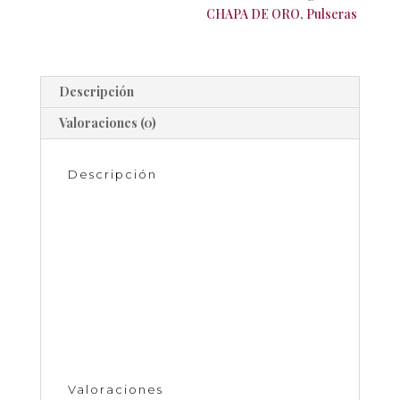
CHAPA DE ORO
,
Pulseras
Descripción
Valoraciones (0)
Descripción
Pulsera con ojo turco y piedras chapa de
oro
Pulsera con ojo turco y piedras chapa de
oro
Precio mas IVA.
Valoraciones