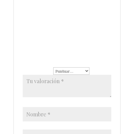
No hay valoraciones aún.
Sé el primero en valorar “Pulsera con ojo
turco y piedras chapa de oro”
Tu dirección de correo
electrónico no será publicada.
Los
campos obligatorios están
marcados con
*
Tu puntuación
*