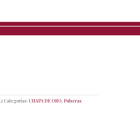
era con cruz y perla
a de oro
22
Categorías:
CHAPA DE ORO
,
Pulseras