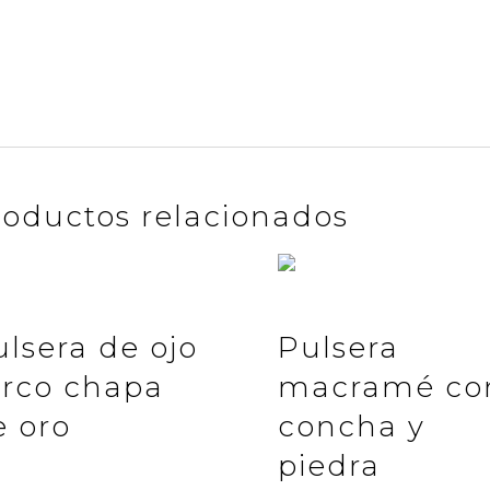
próxima vez que haga un comentario.
roductos relacionados
ulsera de ojo
Pulsera
urco chapa
macramé co
e oro
concha y
piedra