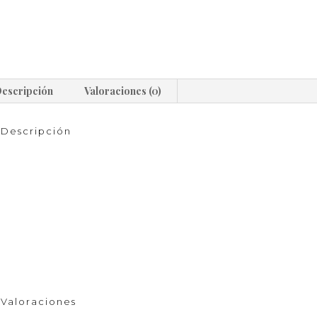
escripción
Valoraciones (0)
Descripción
Pulsera con cruz y perla chapa de oro
cruz de chapa de oro
perla
piedras
Precio mas IVA.
Valoraciones