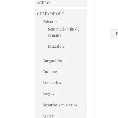
ACERO
(31)
CHAPA DE ORO
(137)
Pulseras
(34)
Semanario y fin de
D
semana
(2)
Brazalete
(1)
Gargantilla
(6)
Cadenas
(1)
Accesorios
(9)
Juegos
(5)
Rosarios y misterios
(2)
Aretes
(54)