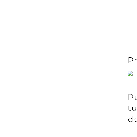
P
P
t
d