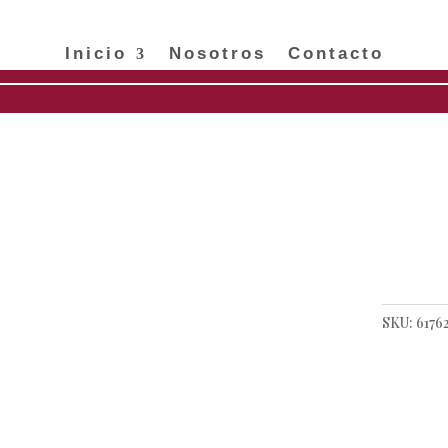
Inicio
Nosotros
Contacto
o
/
CHAPA DE ORO
/
Pulseras
/ Pulsera con cruz y perla chapa de oro
Puls
chap
SKU:
6176