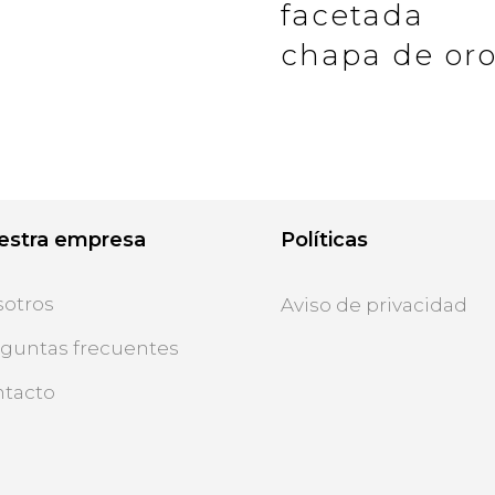
facetada
chapa de or
estra empresa
Políticas
otros
Aviso de privacidad
guntas frecuentes
tacto