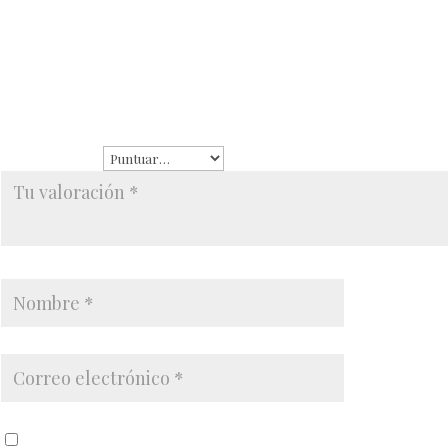
No hay valoraciones aún.
Sé el primero en valorar “Pulsera con cruz y perla chapa de oro”
Tu dirección de correo electrónico no será publicad
están marcados con
*
Tu puntuación
*
Guardar mi nombre, correo electrónico y sitio w