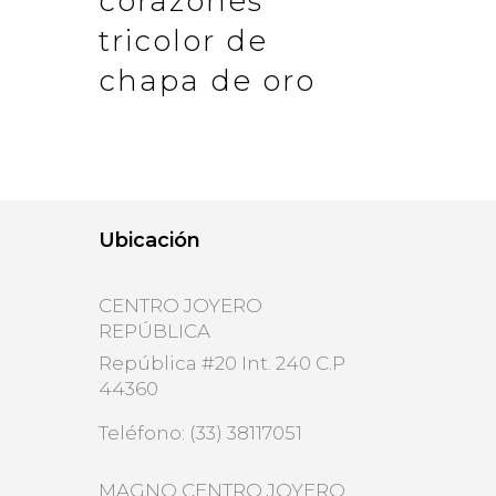
corazones
tricolor de
o
chapa de oro
Ubicación
CENTRO JOYERO
REPÚBLICA
República #20 Int. 240 C.P
44360
Teléfono: (33) 38117051
MAGNO CENTRO JOYERO