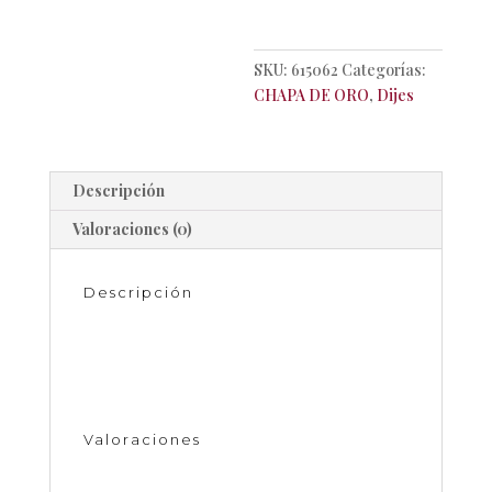
Color: Dorado
SKU:
615062
Categorías:
CHAPA DE ORO
,
Dijes
Descripción
Valoraciones (0)
Descripción
Dije letras con zirconia en chapa
de oro
Valoraciones