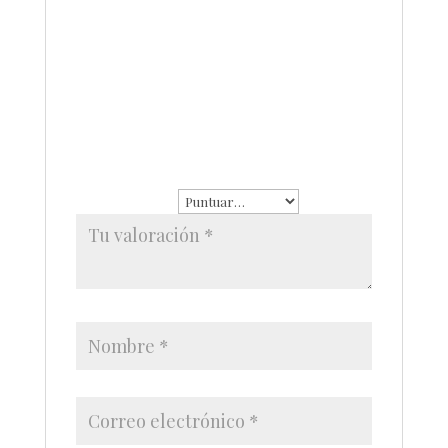
No hay valoraciones aún.
Sé el primero en valorar “Dije letra zirconia
chapa de oro”
Tu dirección de correo
electrónico no será publicada.
Los
campos obligatorios están
marcados con
*
Tu puntuación
*