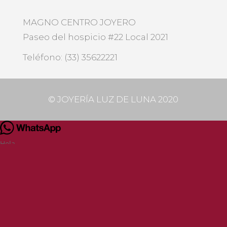
MAGNO CENTRO JOYERO
Paseo del hospicio #22 Local 2021
Teléfono: (33) 35622221
©
JOYERÍA LUZ DE LUNA 2020
Hola.
¿En qué podemos ayudarte?
Iniciar conversación
Powered by
Joinchat