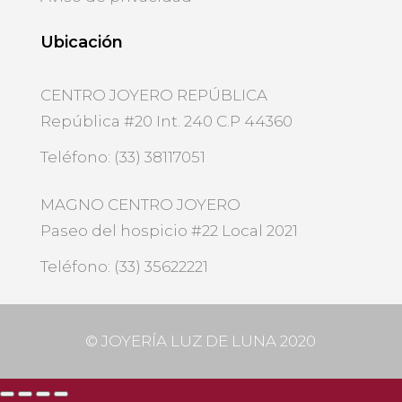
Ubicación
CENTRO JOYERO REPÚBLICA
República #20 Int. 240 C.P 44360
Teléfono: (33) 38117051
MAGNO CENTRO JOYERO
Paseo del hospicio #22 Local 2021
Teléfono: (33) 35622221
©
JOYERÍA LUZ DE LUNA 2020