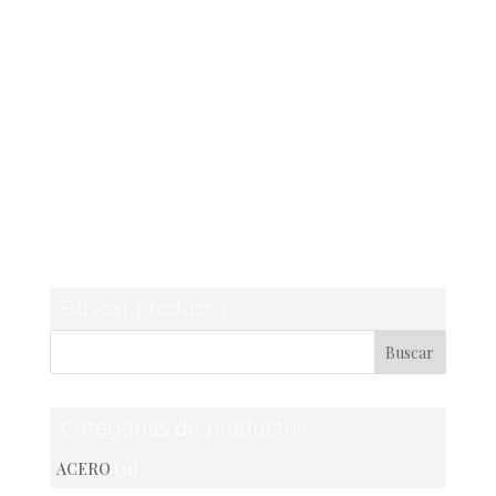
vertical_alignment=” space=”
custom_margin=” margin=’0px’
padding=’0px’ border=” border_color=”
radius=’0px’ background_color=” src=”
background_position=’top left’
background_repeat=’no-repeat’
animation=”]
[av_productslider categories=’79’
columns=’5′ items=’10’ offset=’0′ sort=’0′
autoplay=’no’ interval=’5′]
[/av_one_full]
Buscar producto
Categorías de productos
ACERO
(31)