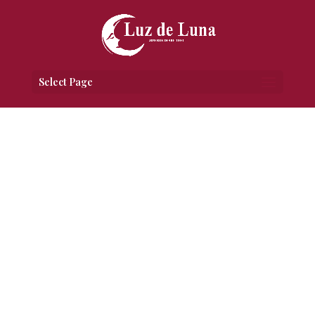
Select Page
Pulsera Plata
[av_one_full first min_height=”
vertical_alignment=” space=”
custom_margin=” margin=’0px’
padding=’0px’ border=” border_color=”
radius=’0px’ background_color=” src=”
background_position=’top left’
background_repeat=’no-repeat’
animation=”]