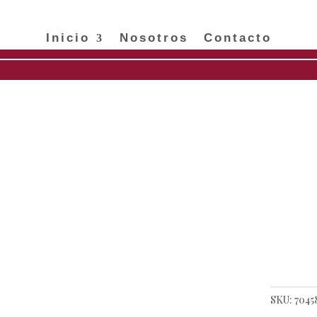
Inicio
Nosotros
Contacto
o
/
EXCLUSIVO
/
Pulseras
/ Pulseras con ojo plano – Chapa de Oro
Puls
Cha
Categor
Materia
Color: 
SKU:
7045