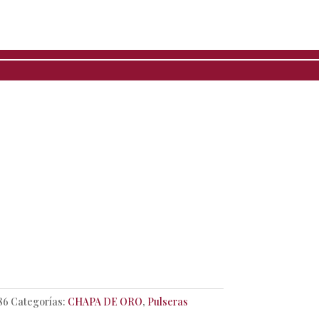
eras con ojo plano –
pa de Oro
ía: Pulsera Exclusivos LdL
l: Hilo con Chapa de Oro
Rojo
86
Categorías:
CHAPA DE ORO
,
Pulseras