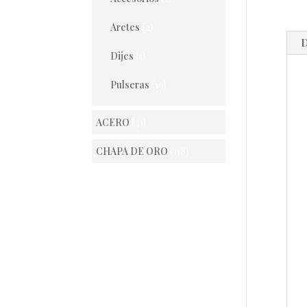
Aretes
(2)
D
Dijes
(1)
Pulseras
(19)
ACERO
(31)
CHAPA DE ORO
(118)