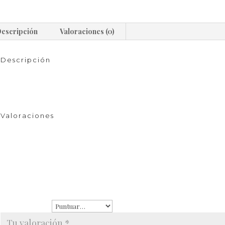
escripción
Valoraciones (0)
Descripción
Pulsera con ojos plano multicolor en Chapa de Oro.
Valoraciones
No hay valoraciones aún.
Sé el primero en valorar “Pulseras con ojo plano – Chapa de Oro”
Tu dirección de correo electrónico no será publicad
están marcados con
*
Tu puntuación
*