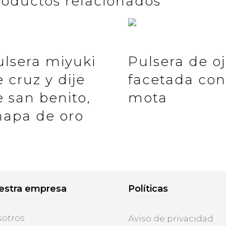
roductos relacionados
ulsera miyuki
Pulsera de o
 cruz y dije
facetada con
 san benito,
mota
hapa de oro
estra empresa
Políticas
otros
Aviso de privacidad