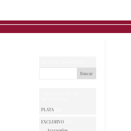
Inici
Buscar producto
Categorías de
productos
PLATA
(18)
EXCLUSIVO
(23)
Accesorios
(1)