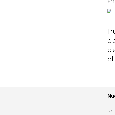
P
P
de
de
c
Nu
Nos