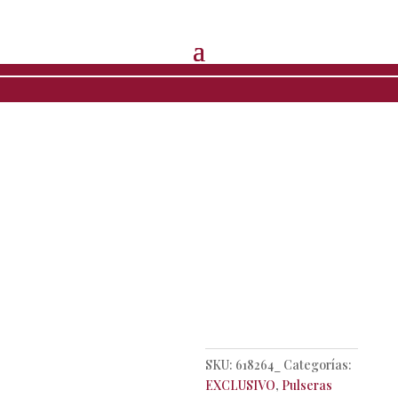
Inicio
/
EXCLUSIVO
/
Pulseras
/ Pulsera facetada con
perla y mota
Pulsera
facetada
con perla y
mota
SKU:
618264_
Categorías:
EXCLUSIVO
,
Pulseras