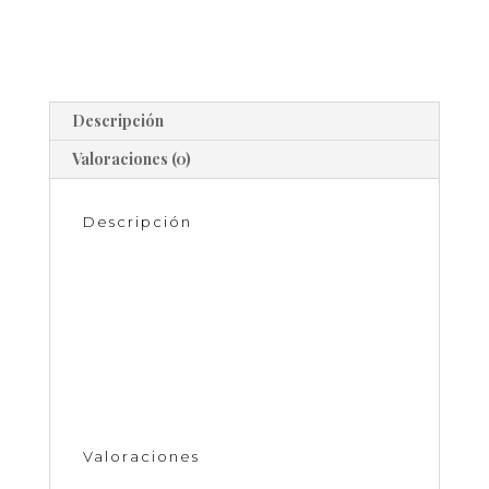
Descripción
Valoraciones (0)
Descripción
Pulsera facetada con perla y mota
Bisutería
Modelos varios
Precio mas IVA
Valoraciones