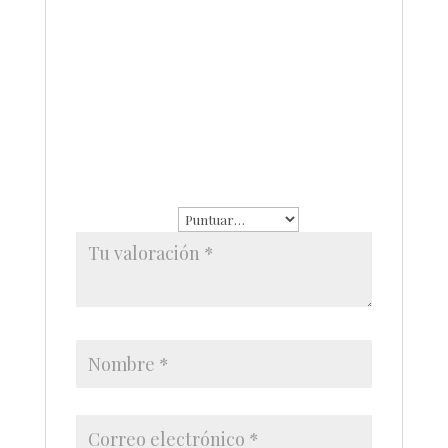
No hay valoraciones aún.
Sé el primero en valorar “Pulsera facetada
con perla y mota”
Tu dirección de correo
electrónico no será publicada.
Los
campos obligatorios están
marcados con
*
Tu puntuación
*